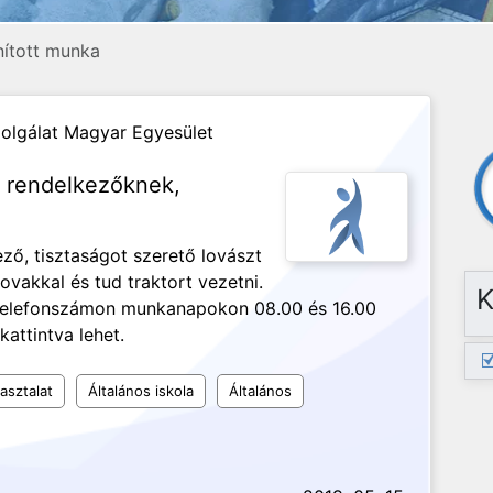
anított munka
lgálat Magyar Egyesület
l rendelkezőknek,
ező, tisztaságot szerető lovászt
lovakkal és tud traktort vezetni.
K
 telefonszámon munkanapokon 08.00 és 16.00
attintva lehet.
asztalat
Általános iskola
Általános