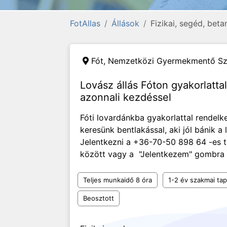
FotAllas
Állások
Fizikai, segéd, bet
Fót,
Nemzetközi Gyermekmentő Szo
Lovász állás Fóton gyakorlatta
azonnali kezdéssel
Fóti lovardánkba gyakorlattal rendelk
keresünk bentlakással, aki jól bánik a 
Jelentkezni a +36-70-50 898 64 -es
között vagy a "Jelentkezem" gombra k
Teljes munkaidő 8 óra
1-2 év szakmai tap
Beosztott