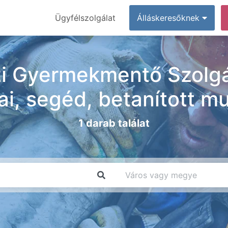
Ügyfélszolgálat
Álláskeresőknek
i Gyermekmentő Szolgá
kai, segéd, betanított m
1 darab találat