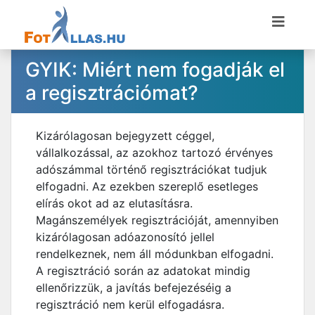
GYIK: Miért nem fogadják el
a regisztrációmat?
Kizárólagosan bejegyzett céggel,
vállalkozással, az azokhoz tartozó érvényes
adószámmal történő regisztrációkat tudjuk
elfogadni. Az ezekben szereplő esetleges
elírás okot ad az elutasításra.
Magánszemélyek regisztrációját, amennyiben
kizárólagosan adóazonosító jellel
rendelkeznek, nem áll módunkban elfogadni.
A regisztráció során az adatokat mindig
ellenőrizzük, a javítás befejezéséig a
regisztráció nem kerül elfogadásra.