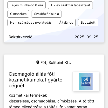
Teljes munkaidő 8 óra
1-2 év szakmai tapasztalat
Gimnázium
Szakközépiskola
Nem szükséges nyelvtudás
Általános
Beosztott
Raktárkezelő
2025. 09. 25.
Fót,
Soliteint Kft.
Csomagoló állás fóti
kozmetikumokat gyártó
cégnél
Kozmetikai termékek
kiszerelése, csomagolása, címkézése. A töltött
tömeg ellenőrzése a töltési folyamat során.