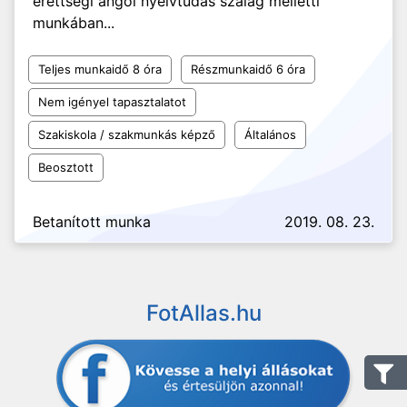
érettségi angol nyelvtudás szalag melletti
munkában...
Teljes munkaidő 8 óra
Részmunkaidő 6 óra
Nem igényel tapasztalatot
Szakiskola / szakmunkás képző
Általános
Beosztott
Betanított munka
2019. 08. 23.
FotAllas.hu